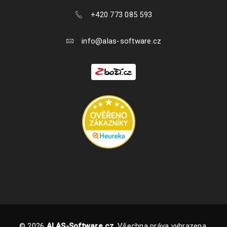
+420 773 085 593
info@alas-software.cz
© 2026
ALAS-Software.cz
. Všechna práva vyhrazena.