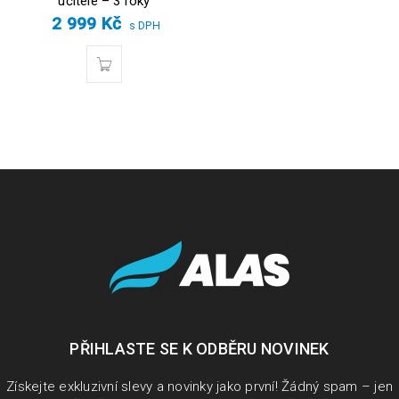
učitele – 3 roky
2 999
Kč
s DPH
PŘIHLASTE SE K ODBĚRU NOVINEK
Získejte exkluzivní slevy a novinky jako první! Žádný spam – jen