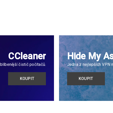
2019 pro
Microsoft Office 2021
Microso
ácnosti
Professional Plus
domácno
1 999
Kč
6
 DPH
s DPH
DUKT
KOUPIT PRODUKT
KOU
CCleaner
Hide My As
blíbenější čistič počítačů.
Jedna z nejlepších VPN n
KOUPIT
KOUPIT