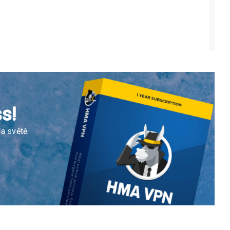
ft Office 2019 pro
Avast Premium Security pro
sti a podnikatele
Windows
39
Kč
249
Kč
od
s DPH
s DPH
PIT PRODUKT
KOUPIT PRODUKT
s!
a světě.