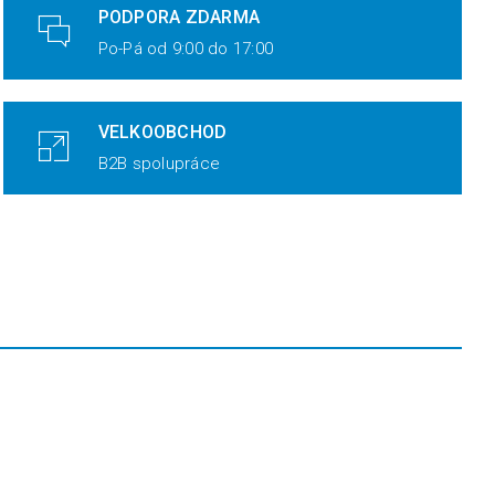
PODPORA ZDARMA
Po-Pá od 9:00 do 17:00
VELKOOBCHOD
B2B spolupráce
TIP