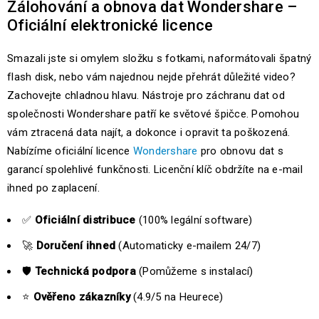
Zálohování a obnova dat Wondershare –
Oficiální elektronické licence
Smazali jste si omylem složku s fotkami, naformátovali špatný
flash disk, nebo vám najednou nejde přehrát důležité video?
Zachovejte chladnou hlavu. Nástroje pro záchranu dat od
společnosti Wondershare patří ke světové špičce. Pomohou
vám ztracená data najít, a dokonce i opravit ta poškozená.
Nabízíme oficiální licence
Wondershare
pro obnovu dat s
garancí spolehlivé funkčnosti. Licenční klíč obdržíte na e-mail
ihned po zaplacení.
✅
Oficiální distribuce
(100% legální software)
🚀
Doručení ihned
(Automaticky e-mailem 24/7)
🛡️
Technická podpora
(Pomůžeme s instalací)
⭐
Ověřeno zákazníky
(4.9/5 na Heurece)