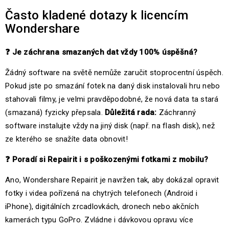
Často kladené dotazy k licencím
Wondershare
❓
Je záchrana smazaných dat vždy 100% úspěšná?
Žádný software na světě nemůže zaručit stoprocentní úspěch.
Pokud jste po smazání fotek na daný disk instalovali hru nebo
stahovali filmy, je velmi pravděpodobné, že nová data ta stará
(smazaná) fyzicky přepsala.
Důležitá rada:
Záchranný
software instalujte vždy na jiný disk (např. na flash disk), než
ze kterého se snažíte data obnovit!
❓
Poradí si Repairit i s poškozenými fotkami z mobilu?
Ano, Wondershare Repairit je navržen tak, aby dokázal opravit
fotky i videa pořízená na chytrých telefonech (Android i
iPhone), digitálních zrcadlovkách, dronech nebo akčních
kamerách typu GoPro. Zvládne i dávkovou opravu více