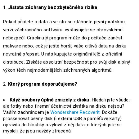
Jistota záchrany bez zbytečného rizika
Pokud přijdete o data a ve stresu stáhnete první pirátskou
verzi záchranného softwaru, vystavujete se obrovskému
nebezpečí. Cracknutý program může do počítače zanést
malware nebo, což je ještě horší, vaše citlivá data na disku
nevratně přepsat. U nás kupujete originální klíč z oficiální
distribuce. Získáte absolutní bezpečnost pro svůj disk a plný
výkon těch nejmodernějších záchranných algoritmů.
Který program doporučujeme?
Když soubory úplně zmizely z disku:
Hledali jste všude,
ale fotky nebo firemní účetnictví zkrátka na disku nejsou?
Vaším zachráncem je
Wondershare Recoverit
. Dokáže
proskenovat pevný disk (i externí USB a paměťové karty)
opravdu do hloubky a vylovit z něj data, o kterých jste si
mysleli, že jsou navždy ztracená.