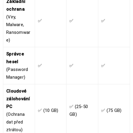
Základní
ochrana
(Viry,
✅
✅
✅
Malware,
Ransomwar
e)
Správce
hesel
✅
✅
✅
(Password
Manager)
Cloudové
zálohování
PC
✅ (25-50
✅ (10 GB)
✅ (75 GB)
(Ochrana
GB)
dat před
ztrátou)