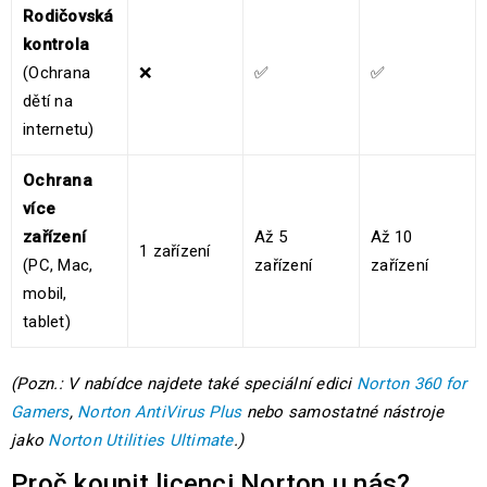
Rodičovská
kontrola
(Ochrana
❌
✅
✅
dětí na
internetu)
Ochrana
více
zařízení
Až 5
Až 10
1 zařízení
(PC, Mac,
zařízení
zařízení
mobil,
tablet)
(Pozn.: V nabídce najdete také speciální edici
Norton 360 for
Gamers
,
Norton AntiVirus Plus
nebo samostatné nástroje
jako
Norton Utilities Ultimate
.)
Proč koupit licenci Norton u nás?