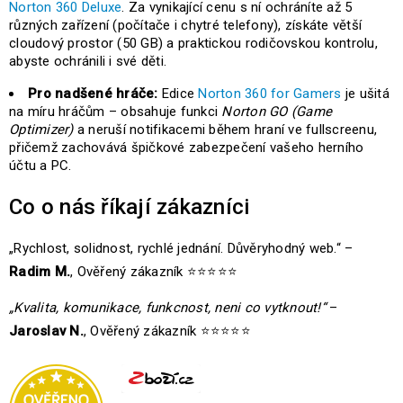
Norton 360 Deluxe
. Za vynikající cenu s ní ochráníte až 5
různých zařízení (počítače i chytré telefony), získáte větší
cloudový prostor (50 GB) a praktickou rodičovskou kontrolu,
abyste ochránili i své děti.
Pro nadšené hráče:
Edice
Norton 360 for Gamers
je ušitá
na míru hráčům – obsahuje funkci
Norton GO (Game
Optimizer)
a neruší notifikacemi během hraní ve fullscreenu,
přičemž zachovává špičkové zabezpečení vašeho herního
účtu a PC.
Co o nás říkají zákazníci
„Rychlost, solidnost, rychlé jednání. Důvěryhodný web.“ –
Radim M.
, Ověřený zákazník ⭐⭐⭐⭐⭐
„Kvalita, komunikace, funkcnost, neni co vytknout!“
–
Jaroslav N.
, Ověřený zákazník ⭐⭐⭐⭐⭐