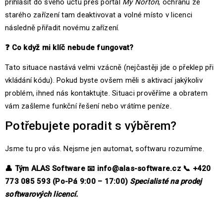
přihlásit do svého účtu přes portál
My Norton
, ochranu ze
starého zařízení tam deaktivovat a volné místo v licenci
následně přiřadit novému zařízení.
❓
Co když mi klíč nebude fungovat?
Tato situace nastává velmi vzácně (nejčastěji jde o překlep při
vkládání kódu). Pokud byste ovšem měli s aktivací jakýkoliv
problém, ihned nás kontaktujte. Situaci prověříme a obratem
vám zašleme funkční řešení nebo vrátíme peníze.
Potřebujete poradit s výběrem?
Jsme tu pro vás. Nejsme jen automat, softwaru rozumíme.
👤
Tým ALAS Software
📧
info@alas-software.cz
📞
+420
773 085 593 (Po-Pá 9:00 – 17:00)
Specialisté na prodej
softwarových licencí.