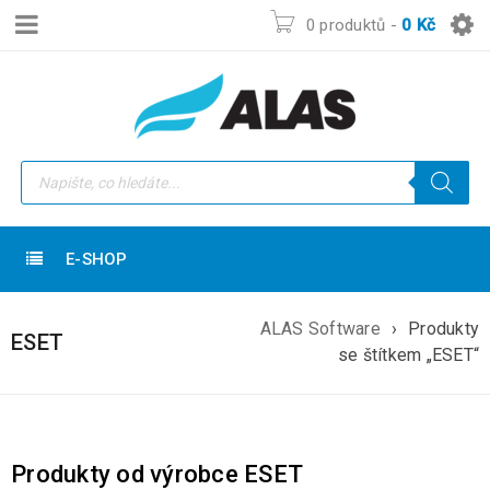
0 produktů
-
0
Kč
E-SHOP
ALAS Software
›
Produkty
ESET
se štítkem „ESET“
Produkty od výrobce ESET