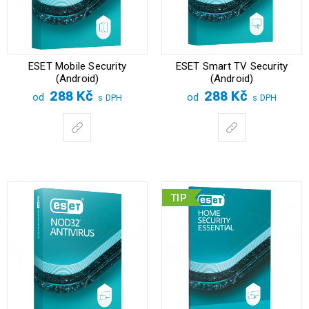
ESET Mobile Security
ESET Smart TV Security
(Android)
(Android)
288
Kč
288
Kč
od
od
s DPH
s DPH
TIP