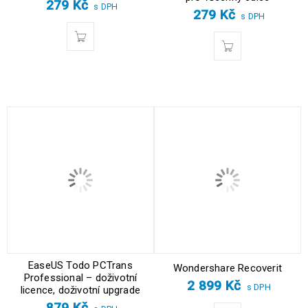
279
Kč
s DPH
279
Kč
s DPH
EaseUS Todo PCTrans
Wondershare Recoverit
Professional – doživotní
2 899
Kč
s DPH
licence, doživotní upgrade
879
Kč