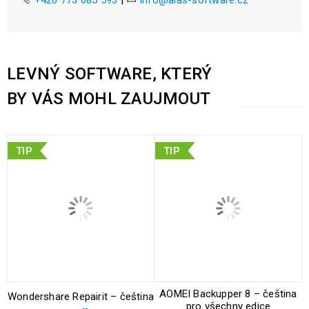
+420 773 085 593
|
info@alas-software.cz
LEVNÝ SOFTWARE, KTERÝ
BY VÁS MOHL ZAUJMOUT
TIP
TIP
AOMEI Backupper 8 – čeština
Wondershare Repairit – čeština
pro všechny edice