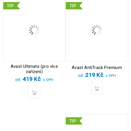
TIP
TIP
Avast Ultimate (pro více
Avast AntiTrack Premium
zařízení)
219
Kč
od
s DPH
419
Kč
od
s DPH
TIP