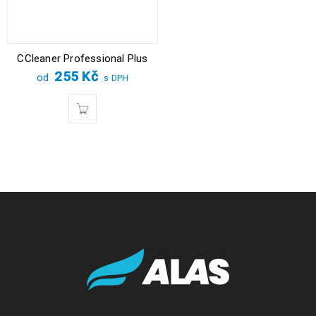
CCleaner Professional Plus
255
Kč
od
s DPH