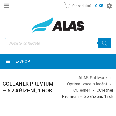
0 produktů
-
0
Kč
E-SHOP
ALAS Software
›
CCLEANER PREMIUM
Optimalizace a ladění
›
– 5 ZAŘÍZENÍ, 1 ROK
CCleaner
›
CCleaner
Premium – 5 zařízení, 1 rok