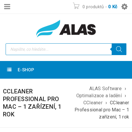
0 produktů
-
0
Kč
E-SHOP
ALAS Software
›
CCLEANER
Optimalizace a ladění
›
PROFESSIONAL PRO
CCleaner
›
CCleaner
MAC – 1 ZAŘÍZENÍ, 1
Professional pro Mac – 1
ROK
zařízení, 1 rok