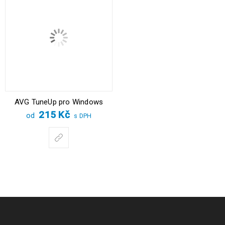
AVG TuneUp pro Windows
215
Kč
od
s DPH