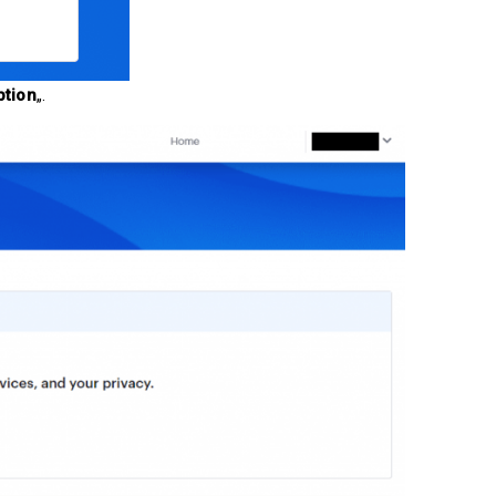
ption
„.