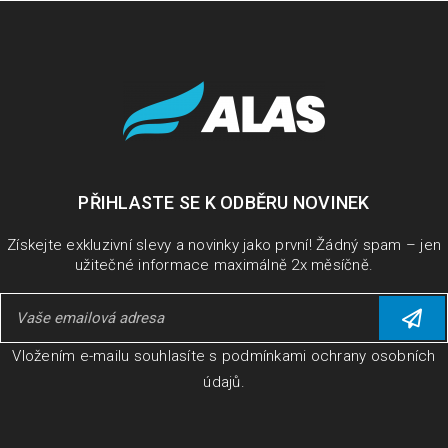
Jak nainstalovat a aktivovat multilicence
Microsoft
16
2971
ZÁŘ
PŘIHLASTE SE K ODBĚRU NOVINEK
Microsoft Office Před instalací nového Microsoft Office je
Získejte exkluzivní slevy a novinky jako první! Žádný spam – jen
užitečné informace maximálně 2x měsíčně.
nutné ze zařízení odinstalovat všechny ostatní balíky MS
Office včetně
PŘEČÍST VÍCE
Vložením e-mailu souhlasíte s
podmínkami ochrany osobních
údajů
.