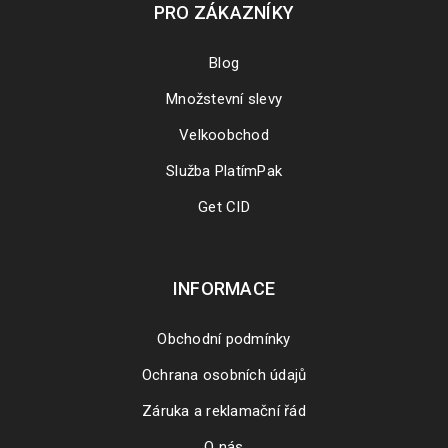
PRO ZÁKAZNÍKY
Blog
Množstevní slevy
Velkoobchod
Služba PlatímPak
Get CID
Jak aktivovat produkt ve službě Steam
26
INFORMACE
8635
SRP
Obchodní podmínky
V tomto návodu si ukážeme, jak velice snadno a rychle
Ochrana osobních údajů
aktivovat produkt v platformě Steam. Návod platí pro
Záruka a reklamační řád
O nás