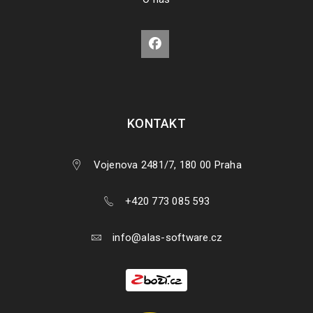
PŘEČÍST VÍCE
KONTAKT
Vojenova 2481/7, 180 00 Praha
+420 773 085 593
Instalace a aktivace Pinnacle Studio produktů
info@alas-software.cz
26
2793
SRP