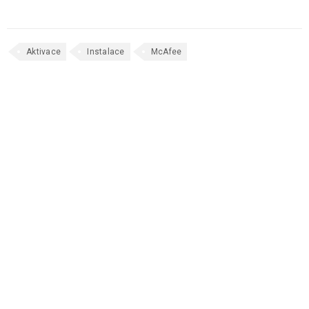
Aktivace
Instalace
McAfee
SOUVISEJÍCÍ PŘÍSPĚVKY