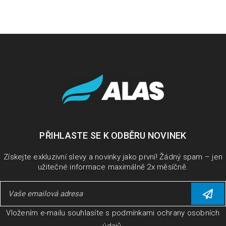
Jak nainstalovat a aktivovat multilicence
Microsoft
16
2971
ZÁŘ
PŘIHLASTE SE K ODBĚRU NOVINEK
Microsoft Office Před instalací nového Microsoft Office je
Získejte exkluzivní slevy a novinky jako první! Žádný spam – jen
užitečné informace maximálně 2x měsíčně.
nutné ze zařízení odinstalovat všechny ostatní balíky MS
Office včetně
PŘEČÍST VÍCE
Vložením e-mailu souhlasíte s
podmínkami ochrany osobních