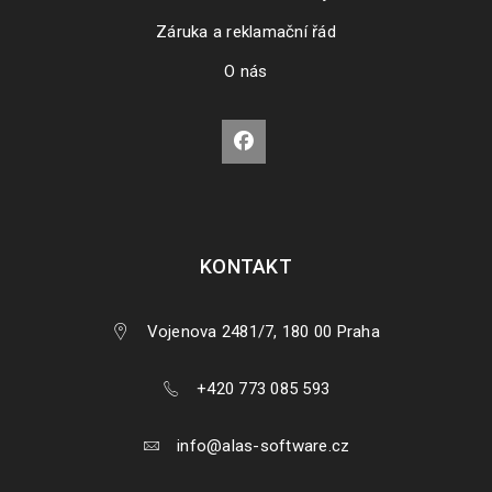
aktivovat produkt v platformě Steam. Návod platí pro
Záruka a reklamační řád
O nás
PŘEČÍST VÍCE
KONTAKT
Vojenova 2481/7, 180 00 Praha
+420 773 085 593
Instalace a aktivace Pinnacle Studio produktů
info@alas-software.cz