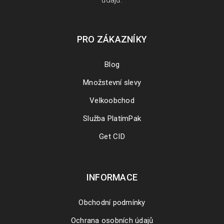
údajů
.
PRO ZÁKAZNÍKY
Blog
Množstevní slevy
Velkoobchod
Služba PlatímPak
Get CID
Jak aktivovat produkt ve službě Steam
26
INFORMACE
8635
SRP
Obchodní podmínky
V tomto návodu si ukážeme, jak velice snadno a rychle
Ochrana osobních údajů