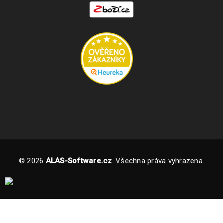
26
2793
SRP
Zde si ukážeme, jak snadno a rychle nainstalovat a aktivovat
Pinnacle studio, pokud vlastníte licenční klíč.
PŘEČÍST VÍCE
© 2026
ALAS-Software.cz
. Všechna práva vyhrazena.