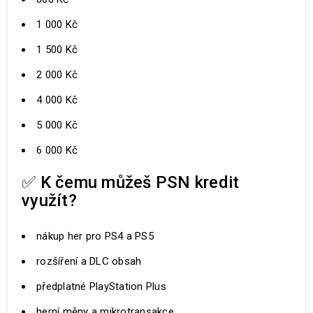
1 000 Kč
1 500 Kč
2 000 Kč
4 000 Kč
5 000 Kč
6 000 Kč
✅ K čemu můžeš PSN kredit
využít?
nákup her pro PS4 a PS5
rozšíření a DLC obsah
předplatné PlayStation Plus
herní měny a mikrotransakce