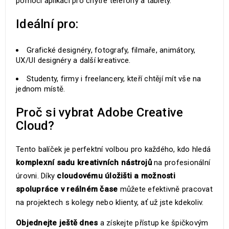
pomocí aplikací pro chytré telefony a tablety.
Ideální pro:
Grafické designéry, fotografy, filmaře, animátory,
UX/UI designéry a další kreativce.
Studenty, firmy i freelancery, kteří chtějí mít vše na
jednom místě.
Proč si vybrat Adobe Creative
Cloud?
Tento balíček je perfektní volbou pro každého, kdo hledá
komplexní sadu kreativních nástrojů
na profesionální
úrovni. Díky
cloudovému úložišti a možnosti
spolupráce v reálném čase
můžete efektivně pracovat
na projektech s kolegy nebo klienty, ať už jste kdekoliv.
Objednejte ještě dnes
a získejte přístup ke špičkovým