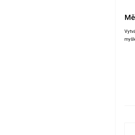
Mě
Vytvá
myšl