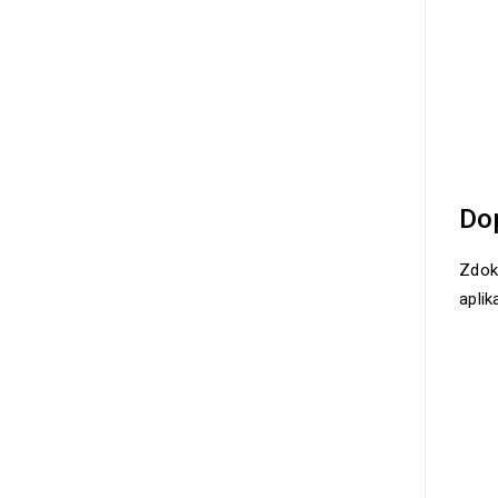
Dop
Zdok
apli