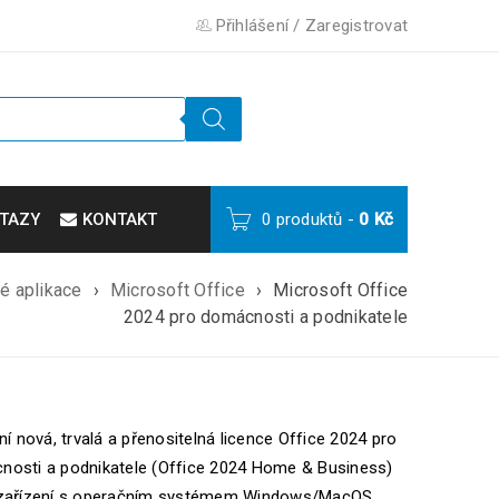
Přihlášení
/
Zaregistrovat
TAZY
KONTAKT
0 produktů
-
0
Kč
é aplikace
›
Microsoft Office
›
Microsoft Office
2024 pro domácnosti a podnikatele
lní nová, trvalá a přenositelná licence Office 2024 pro
nosti a podnikatele (Office 2024 Home & Business)
 zařízení s operačním systémem Windows/MacOS.