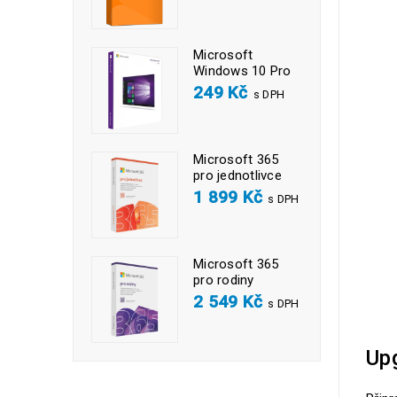
Microsoft
Windows 10 Pro
249
Kč
s DPH
Microsoft 365
pro jednotlivce
1 899
Kč
s DPH
Microsoft 365
pro rodiny
2 549
Kč
s DPH
Upg