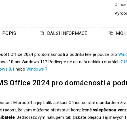
Office
Výrob
POPIS
DALŠÍ INFORMACE
MOHL
osoft Office 2024 pro domácnosti a podnikatele je pouze pro
Win
ows 10 ani Windows 11? Podívejte se na naši nabídku starších
Off
ows 8.1
nebo
Windows 7
.
MS Office 2024 pro domácnosti a podni
čnost Microsoft a její balík aplikací Office se stal standardem ž
 radost, že vám můžeme představit komplexně
vylepšenou verz
ikatele
. Jednorázovým nákupem tak získáte plejádu zajímavých fu