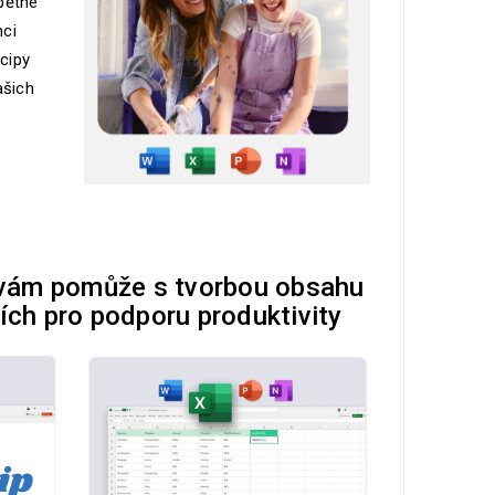
zpětné
ci
ncipy
ašich
 vám pomůže s tvorbou obsahu
ích pro podporu produktivity