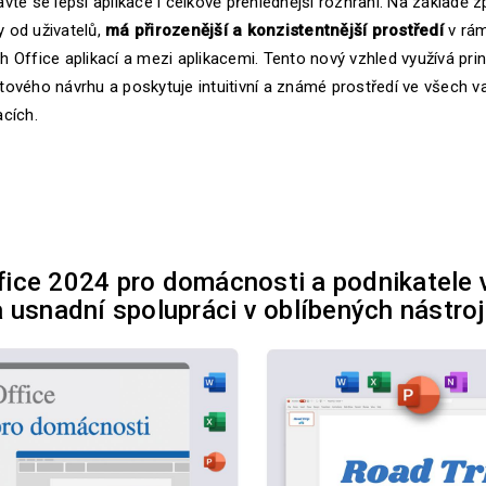
avte se lepší aplikace i celkově přehlednější rozhraní. Na základě 
 od uživatelů,
má přirozenější a konzistentnější prostředí
v rám
h Office aplikací a mezi aplikacemi. Tento nový vzhled využívá pri
tového návrhu a poskytuje intuitivní a známé prostředí ve všech v
acích.
fice 2024 pro domácnosti a podnikatele
a usnadní spolupráci v oblíbených nástroj