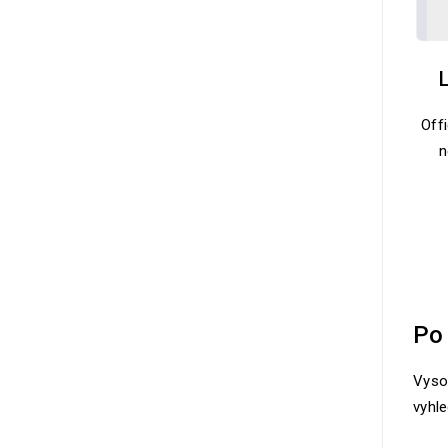
Offi
n
Po 
Vyso
vyhle