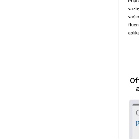
Připr
vazby
vašic
fluen
aplik
Of