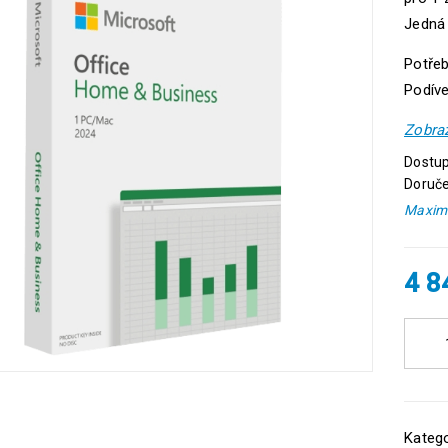
Jedná 
Potřeb
Podíve
Zobraz
Dostup
Doruče
Maximá
4 
Katego