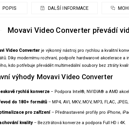
POPIS
DALŠÍ INFORMACE
MOHL
Movavi Video Converter převádí vi
vi Video Converter
je výkonný nástroj pro rychlou a kvalitní konv
átů. Díky modernímu rozhraní, podpoře hardwarové akcelerace a in
ho, kdo potřebuje převádět multimediální soubory bez ztráty kvalit
avní výhody Movavi Video Converter
leskově rychlá konverze
– Podpora Intel®, NVIDIA® a AMD akcel
řevod do 180+ formátů
– MP4, AVI, MKV, MOV, MP3, FLAC, JPEG, 
ptimalizace pro zařízení
– Přednastavené profily pro iPhone, iPad
achování kvality
– Bezztrátová konverze a podpora Full HD i 4K.