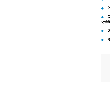
P
G
vyšší
D
R