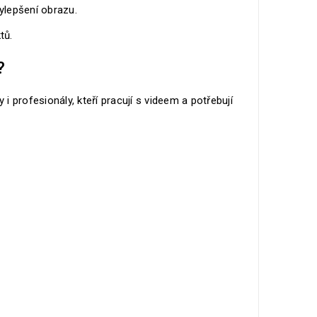
vylepšení obrazu.
tů.
?
i profesionály, kteří pracují s videem a potřebují