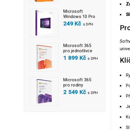
Z
Microsoft
S
Windows 10 Pro
249
Kč
s DPH
Pro
Softw
Microsoft 365
unive
pro jednotlivce
1 899
Kč
s DPH
Klí
Ry
Microsoft 365
pro rodiny
P
2 549
Kč
s DPH
Př
J
K
Sl