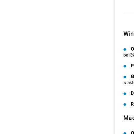
Wi
O
balíč
P
G
s akt
D
R
Ma
O