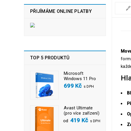
PŘIJÍMÁME ONLINE PLATBY
Mova
TOP 5 PRODUKTŮ
form
každé
Microsoft
Hl
Windows 11 Pro
699
Kč
s DPH
B
P
Avast Ultimate
(pro více zařízení)
O
419
Kč
od
s DPH
Z