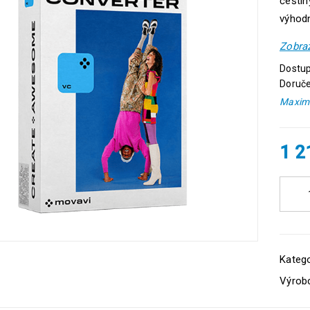
češti
výhod
Zobraz
Dostup
Doruče
Maximá
1 
Katego
Výrob