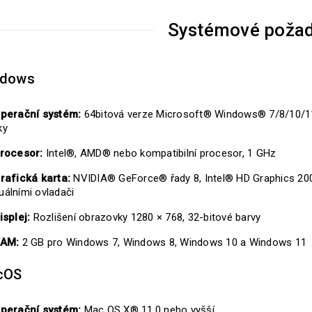
Systémové poža
ndows
perační systém:
64bitová verze Microsoft® Windows® 7/8/10/11 
ky
rocesor:
Intel®, AMD® nebo kompatibilní procesor, 1 GHz
rafická karta:
NVIDIA® GeForce® řady 8, Intel® HD Graphics 200
uálními ovladači
isplej:
Rozlišení obrazovky 1280 × 768, 32-bitové barvy
AM:
2 GB pro Windows 7, Windows 8, Windows 10 a Windows 11
cOS
perační systém:
Mac OS X® 11.0 nebo vyšší