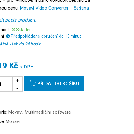
ny – pro Windows možno dokoupit češtinu za
nou cenu:
Movavi Video Converter – čeština
.
it popis produktu
nost:
Skladem
ní:
Předpokládané doručení do 15 minut
lně však do 24 hodin.
219
Kč
s DPH
PŘIDAT DO KOŠÍKU
rie:
Movavi
,
Multimediální software
ce:
Movavi